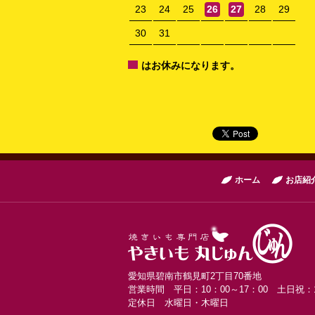
23
24
25
26
27
28
29
30
31
はお休みになります。
ホーム
お店紹
愛知県碧南市鶴見町2丁目70番地
営業時間 平日：10：00～17：00 土日祝：1
定休日 水曜日・木曜日