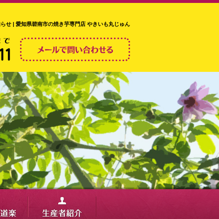
らせ | 愛知県碧南市の焼き芋専門店 やきいも丸じゅん