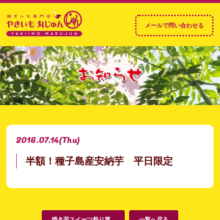
2016.07.14
(Thu)
半額！種子島産安納芋 平日限定
焼き芋スイーツ祭り第...
一覧へ戻る