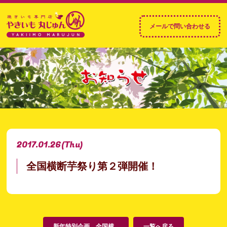
2017.01.26
(Thu)
全国横断芋祭り第２弾開催！
新年特別企画 全国横...
一覧へ戻る