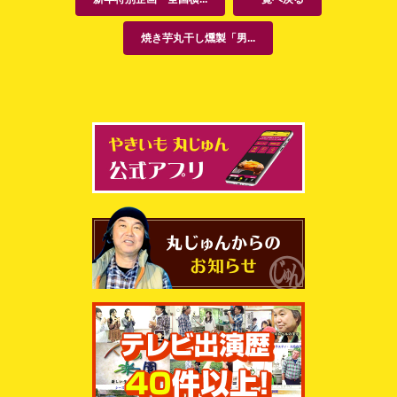
焼き芋丸干し燻製「男...