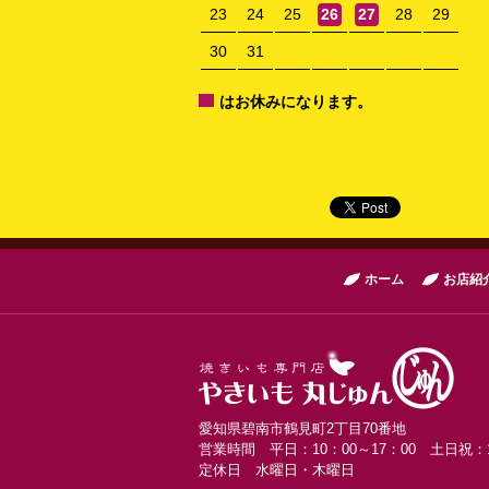
23
24
25
26
27
28
29
30
31
はお休みになります。
ホーム
お店紹
愛知県碧南市鶴見町2丁目70番地
営業時間 平日：10：00～17：00 土日祝：1
定休日 水曜日・木曜日