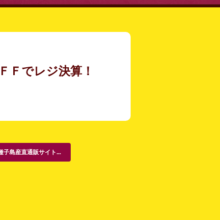
ＦＦでレジ決算！
種子島産直通販サイト...