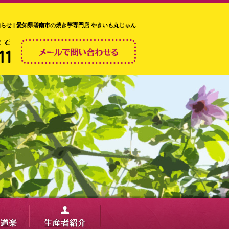
らせ | 愛知県碧南市の焼き芋専門店 やきいも丸じゅん